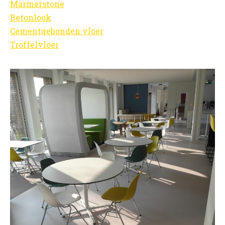
Marmerstone
Betonlook
Cementgebonden vloer
Troffelvloer