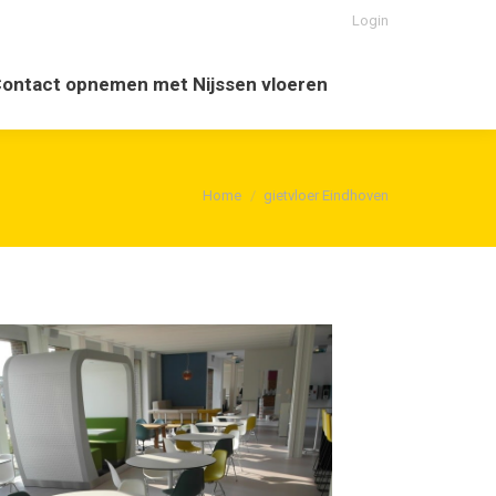
Login
opnemen met Nijssen vloeren
Search:
ontact opnemen met Nijssen vloeren
Search:
Je bent hier:
Home
gietvloer Eindhoven