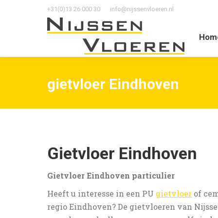
+31(0)13 26 000 30
info@nijssenvloeren.nl
Home
O
Hom
gietvloer Eindhoven
Gietvloer Eindhoven
Gietvloer Eindhoven particulier
Heeft u interesse in een PU
gietvloer
of cem
regio Eindhoven? De gietvloeren van Nijsse