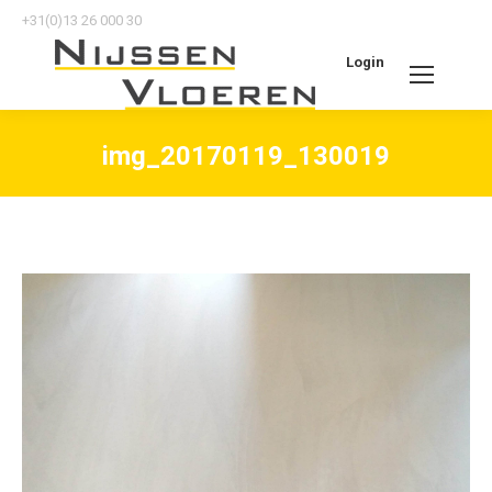
+31(0)13 26 000 30
Login
Search:
img_20170119_130019
Je bent hier: