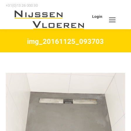
+31(0)13 26 000 30
Login
Search:
img_20161125_093703
Je bent hier: