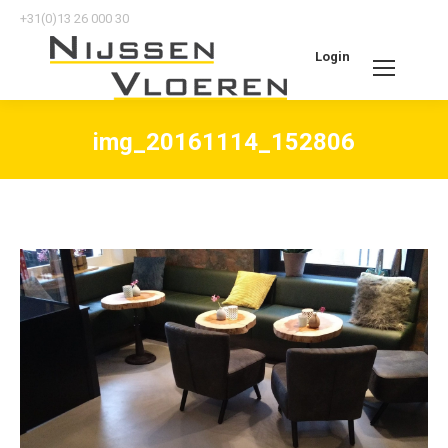
+31(0)13 26 000 30
Login
Search:
img_20161114_152806
Je bent hier: