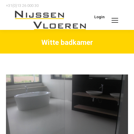
+31(0)13 26 000 30
Login
Search:
Witte badkamer
Je bent hier: