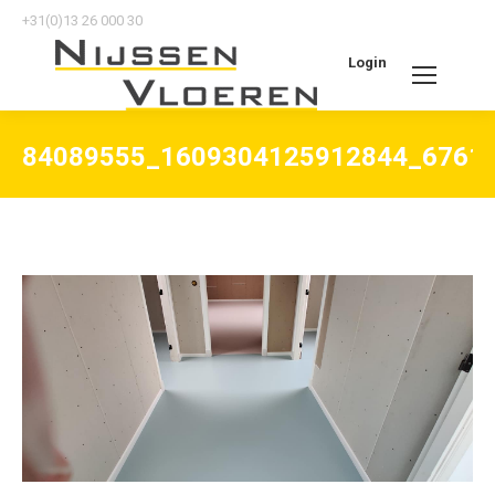
+31(0)13 26 000 30
Login
Search:
84089555_1609304125912844_6761
Je bent hier: