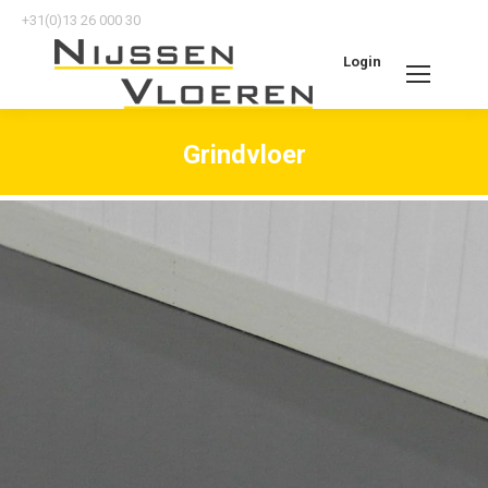
+31(0)13 26 000 30
Login
Search:
Grindvloer
Je bent hier: