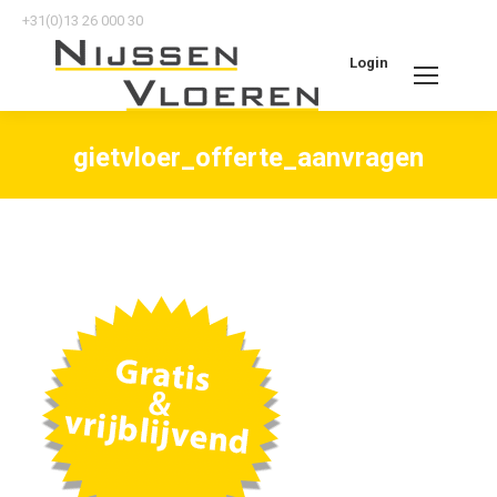
+31(0)13 26 000 30
Login
Search:
gietvloer_offerte_aanvragen
Je bent hier: