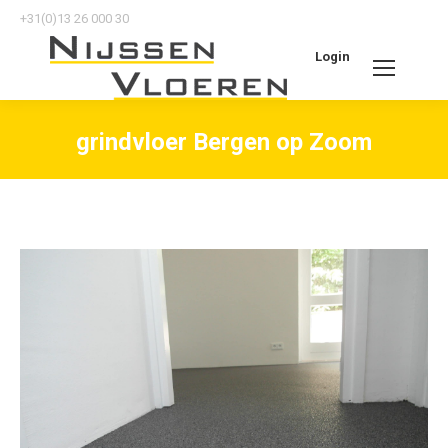
+31(0)13 26 000 30
Login
Search:
grindvloer Bergen op Zoom
Je bent hier: