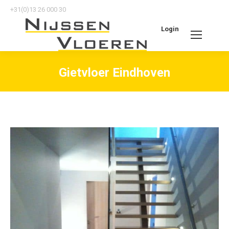
+31(0)13 26 000 30
Login
Search:
Gietvloer Eindhoven
Je bent hier: