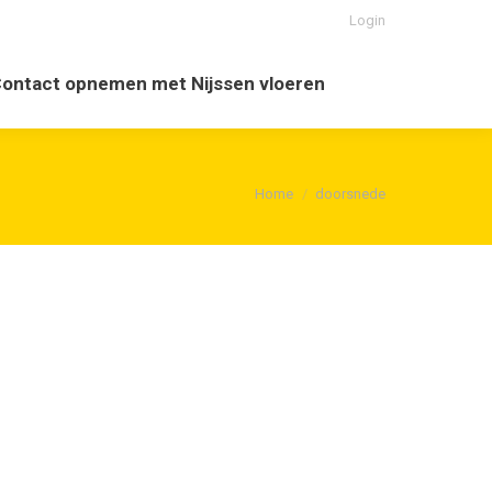
Login
opnemen met Nijssen vloeren
Search:
ontact opnemen met Nijssen vloeren
Search:
Je bent hier:
Home
doorsnede