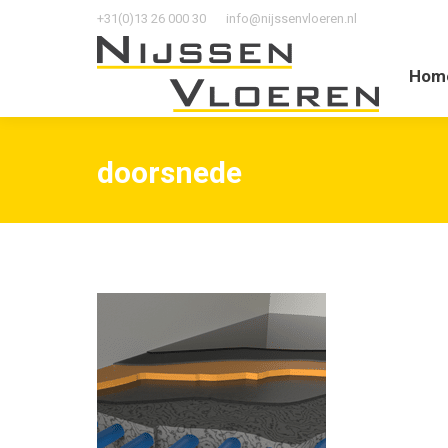
+31(0)13 26 000 30
info@nijssenvloeren.nl
Home
O
Hom
doorsnede