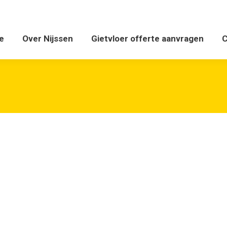
ver Nijssen
Gietvloer offerte aanvragen
Contact 
e
Over Nijssen
Gietvloer offerte aanvragen
C