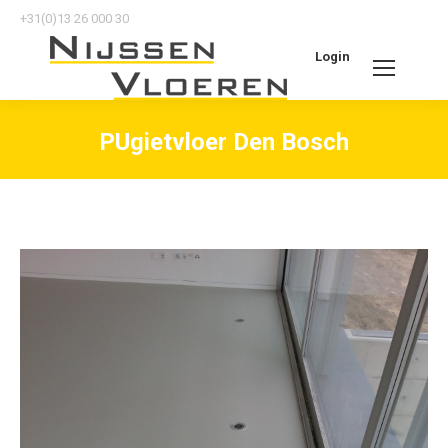
+31(0)13 26 000 30
Login
Search:
PUgietvloer Den Bosch
Je bent hier: