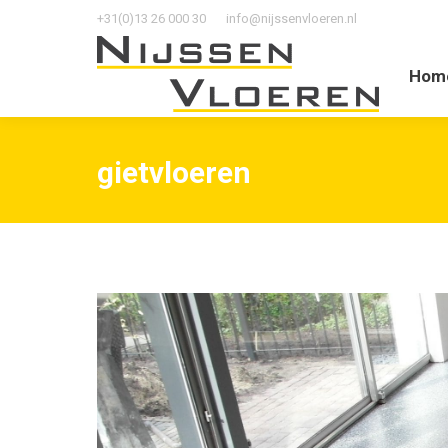
+31(0)13 26 000 30
info@nijssenvloeren.nl
Home
O
Hom
gietvloeren