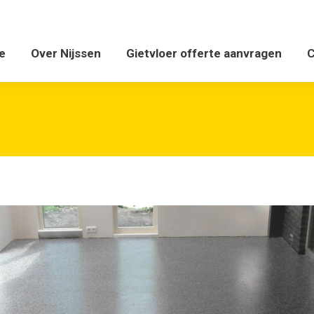
ver Nijssen
Gietvloer offerte aanvragen
Contact 
e
Over Nijssen
Gietvloer offerte aanvragen
C